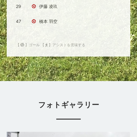
29
伊藤 凌玖
47
橋本 羽空
【
】ゴール 【
】アシストを意味する
フォトギャラリー