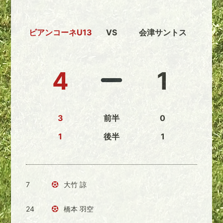
ビアンコーネU13
VS
会津サントス
4
1
3
前半
0
1
後半
1
7
大竹 諒
24
橋本 羽空