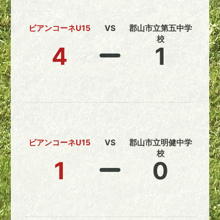
ビアンコーネU15
VS
郡山市立第五中学
校
4
1
ビアンコーネU15
VS
郡山市立明健中学
校
1
0