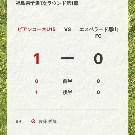
福島県予選1次ラウンド第1節
ビアンコーネU15
VS
エスペラード郡山
FC
1
0
0
前半
0
1
後半
0
69
佐藤 愛輝