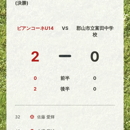
(決勝)
ビアンコーネU14
VS
郡山市立富田中学
校
2
0
0
前半
0
2
後半
0
32
佐藤 愛輝