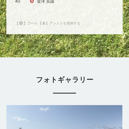
40
金澤 昊誠
【
】ゴール 【
】アシストを意味する
フォトギャラリー