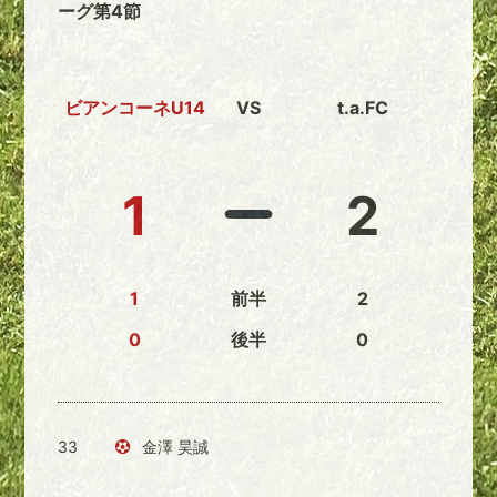
ーグ第4節
ビアンコーネU14
VS
t.a.FC
1
2
1
前半
2
0
後半
0
33
金澤 昊誠