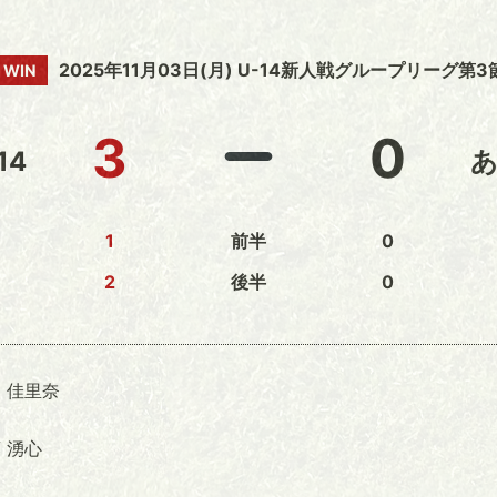
2025年11月03日(月) U-14新人戦グループリーグ第3
WIN
3
0
14
あ
1
前半
0
2
後半
0
 佳里奈
 湧心