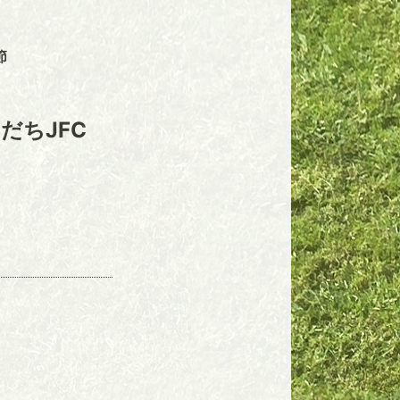
節
だちJFC