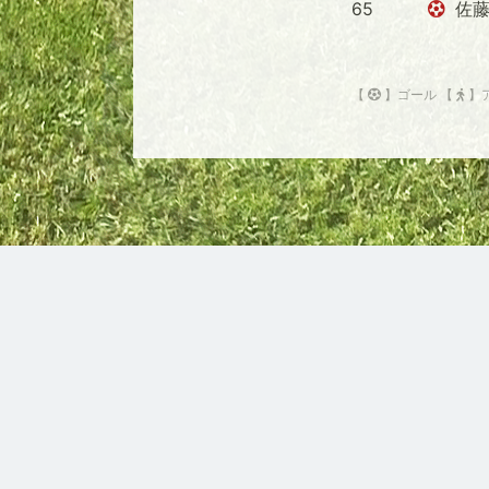
65
佐藤
【
】ゴール 【
】