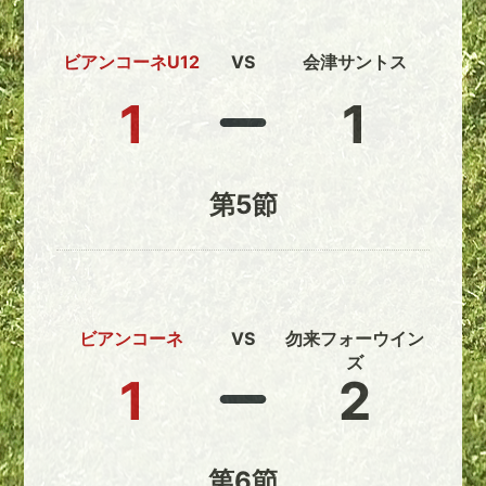
ビアンコーネU12
VS
会津サントス
1
1
第5節
ビアンコーネ
VS
勿来フォーウイン
ズ
1
2
第6節