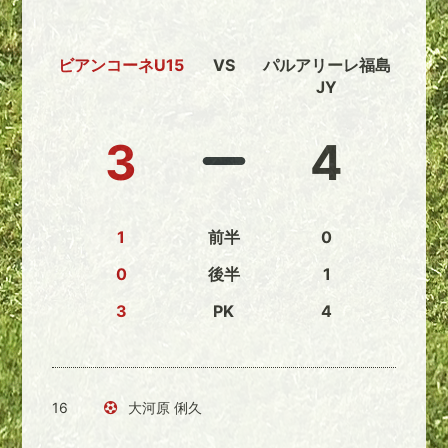
ビアンコーネU15
VS
パルアリーレ福島
JY
3
4
1
前半
0
0
後半
1
3
PK
4
16
大河原 俐久