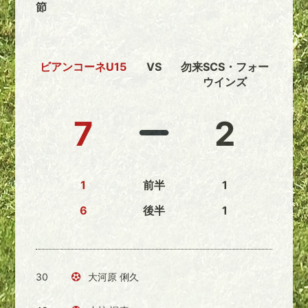
節
ビアンコーネU15
VS
勿来SCS・フォー
ウインズ
7
2
1
前半
1
6
後半
1
30
大河原 俐久