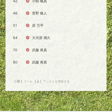
42
小椋 颯真
46
菅野 脩人
51
原 万平
64
大河原 俐久
70
武藤 将真
80
武藤 将真
【
】ゴール 【
】アシストを意味する