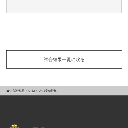
試合結果一覧に戻る
>
試合結果
>
U-12
>
U-12安積野杯