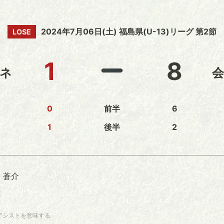
2024年7月06日(土) 福島県(U-13)リーグ 第2節
LOSE
1
8
ネ
0
前半
6
1
後半
2
 蒼介
アシストを意味する