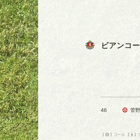
ビアンコー
46
菅野
【
】ゴール 【
】