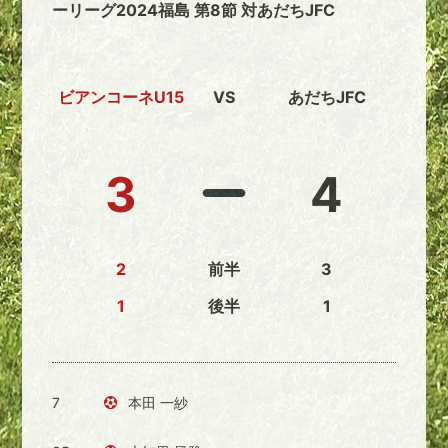
ーリーグ2024福島 第8節 対あだちJFC
ビアンコーネU15
VS
あだちJFC
3
4
2
前半
3
1
後半
1
7
本田 一紗