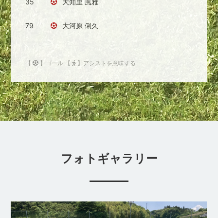
35
大知里 風雅
79
大河原 俐久
【
】ゴール 【
】アシストを意味する
フォトギャラリー