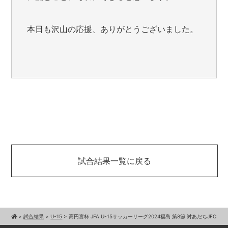
本日も沢山の応援、ありがとうございました。
試合結果一覧に戻る
>
試合結果
>
U-15
>
高円宮杯 JFA U-15サッカーリーグ2024福島 第8節 対あだちJFC