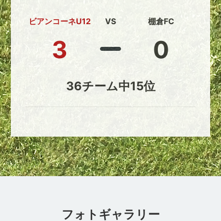
ビアンコーネU12
VS
棚倉FC
3
0
36チーム中15位
フォトギャラリー