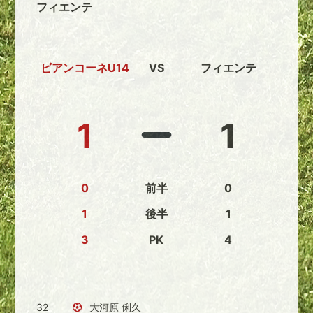
フィエンテ
ビアンコーネU14
VS
フィエンテ
1
1
0
前半
0
1
後半
1
3
PK
4
32
大河原 俐久